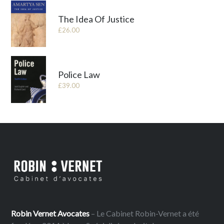
The Idea Of Justice
£
26.00
Police Law
£
39.00
Robin Vernet Avocates
– Le Cabinet Robin-Vernet a été