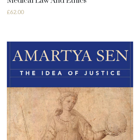
Medical Law And Ethics
£
62.00