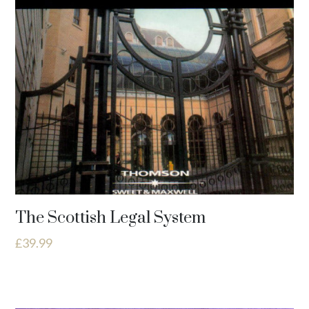
The Scottish Legal System
£
39.99