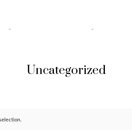
gers
Droit de la famille et des personnes
Droit du loge
Uncategorized
election.