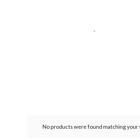
11 rue Royale, 69001 Lyon
Avocates associées
Droit des étran
No products were found matching your s