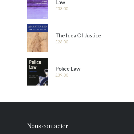
Law
£
33.00
The Idea Of Justice
£
26.00
Police Law
£
39.00
Nous contacter