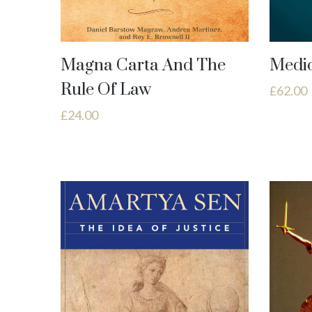
Magna Carta And The
Medic
Rule Of Law
£
62.00
£
24.00