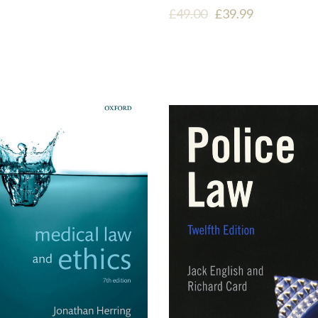
£
49.00
£
39.99