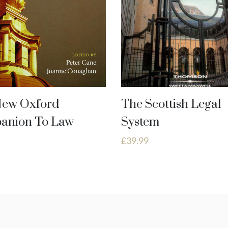
New Oxford
The Scottish Legal
anion To Law
System
£
39.99