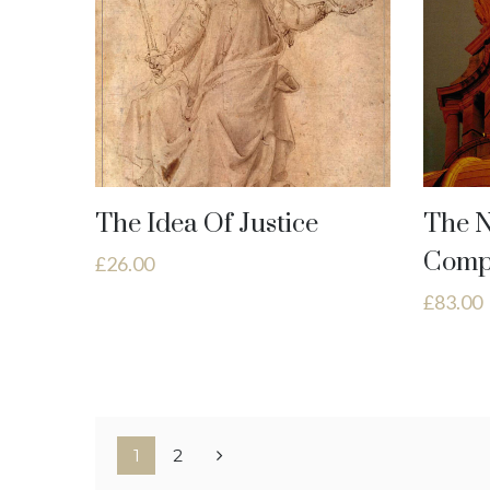
The Idea Of Justice
The 
Comp
£
26.00
£
83.00
1
2