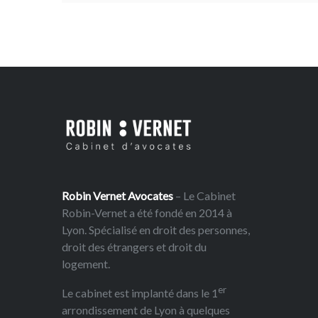
Robin Vernet Avocates
– Le Cabinet
Robin-Vernet a été fondé en 2014 à
Lyon. Spécialisé en droit des personnes,
droit des étrangers et droit du
logement.
er
Le cabinet est implanté dans le 1
arrondissement de Lyon à quelques