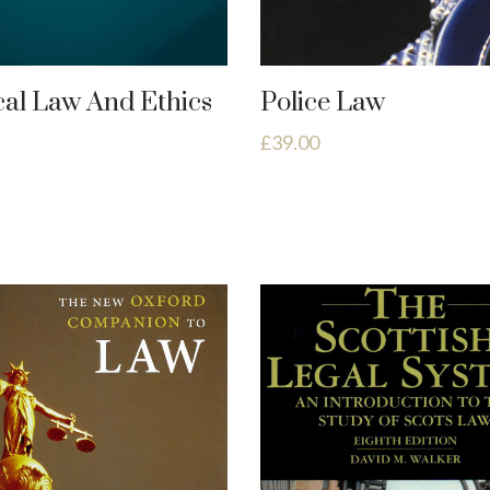
al Law And Ethics
Police Law
£
39.00