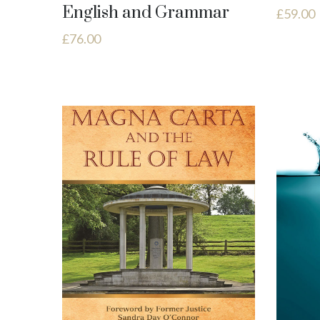
English and Grammar
£
59.00
£
76.00