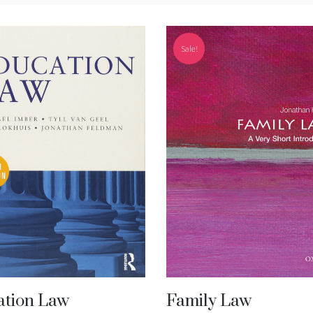
Sale!
ation Law
Family Law