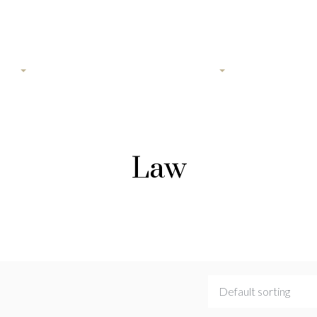
gers
Droit de la famille et des personnes
Droit du loge
Law