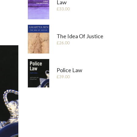
Law
£
33.00
The Idea Of Justice
£
26.00
Police Law
£
39.00